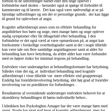
forhold til de udfordringer barnet eller den unge oplever i
forbindelse med skolen – herunder også at spørge til forholdet til
kammerater og til lærere. Det kan også være nødvendigt at se på
hjemlige udfordringer og om der er personlige grunde, der kan ligge
til grund for oplevelsen af angst.
Kognitiv adfærdsterapi anses som en effektiv behandling for
angstlidelser hos børn og unge, men mange børn og unge oplever
stadig symptomer eller får tilbagefald efter behandling. I den
forbindelse er det også værd at være opmærksom på, at angst kan
forekomme i forskellige sværhedsgrader samt at der i nogle tilfælde
kan være tale om flere samtidige angstdiagnoser samt at alder for
behandling kan have betydning, da ældre alder kan være forbundet
med en højere risiko for minimal respons på behandling.
Endvidere viser undersøgelser at behandlingsformatet har betydning.
Således viste det sig, at individuel behandling med kognitiv
adfærdsterapi i visse tilfælde var mere effektiv end gruppeterapi.
Endelig har forældreinvolvering betydning, idet høj grad af forældre
involvering var en prædiktore for forbedringer. .
Resultaterne af ovenstående understreger endvidere behovet for at
skræddersy behandlingen til børns individuelle behov..
I klinikken hos Psykologhus Amager har der være mange børn med
angst. Nogle har gjort god brug af kognitiv adfærdsterapi, men for