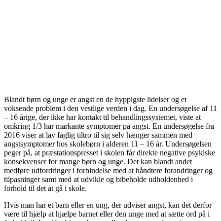
Blandt børn og unge er angst en de hyppigste lidelser og et
voksende problem i den vestlige verden i dag. En undersøgelse af 11
– 16 årige, der ikke har kontakt til behandlingssystemet, viste at
omkring 1/3 har markante symptomer på angst. En undersøgelse fra
2016 viser at lav faglig tiltro til sig selv hænger sammen med
angstsymptomer hos skolebørn i alderen 11 – 16 år. Undersøgelsen
peger på, at præstationspresset i skolen får direkte negative psykiske
konsekvenser for mange børn og unge. Det kan blandt andet
medføre udfordringer i forbindelse med at håndtere forandringer og
tilpasninger samt med at udvikle og bibeholde udholdenhed i
forhold til det at gå i skole.
Hvis man har et barn eller en ung, der udviser angst, kan det derfor
være til hjælp at hjælpe barnet eller den unge med at sætte ord på i