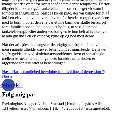
mange har det været for svært at håndtere denne terapiform. Derfor
tilbyder klinikken også Tankefeltterapi, som er meget virksom i
forhold til angsttilstand. Således fik en pige, der var bange for at gå
ind i en elevator, hvilket var bekvemt for hendes mor, der var alene
med to børn, hvoraf den ene var et lille barn, der skulle bærer, og
fordi familien boede ihøjt oppe i et højhus, to sessioner med
tankefeltsterapi. Efter anden session glemte hun helt at tænke over,
at hun gik ind i en elevator og kørte op og ned med denne.
Når der arbejdes med angst er det vigtigt at arbejde på individplan,
men i mange tilfælde kræver behandling et samarbejde. Dette gør
sig fx gældende ved skolefraværsproblemer. hvor et samarbejde
mellem barnet eller den unge, dets forældre samt skolen er
afgørende for resultatet af behandlingen
Næste
Har personlighed betydning for udvikling af depression ?
Næste
acebook
Følg mig på:
Psykologhus Amager /v. Jette Smestad
|
Krudtmøllegårds Allé
13
|
jettesmestad@gmail.com
|
Tlf. +45 28505013
|
jettesmestad.dk